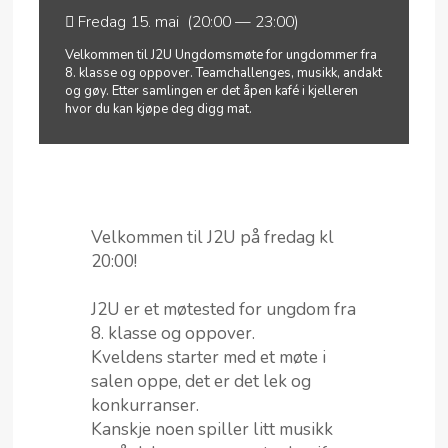
Fredag 15. mai (20:00 — 23:00)
Velkommen til J2U Ungdomsmøte for ungdommer fra
8. klasse og oppover. Teamchallenges, musikk, andakt
og gøy. Etter samlingen er det åpen kafé i kjelleren
hvor du kan kjøpe deg digg mat.
Velkommen til J2U på fredag kl
20:00!
J2U er et møtested for ungdom fra
8. klasse og oppover.
Kveldens starter med et møte i
salen oppe, det er det lek og
konkurranser.
Kanskje noen spiller litt musikk